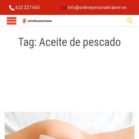
622 227 660
info@onlinepersonaltrainer.es

Tag:
Aceite de pescado