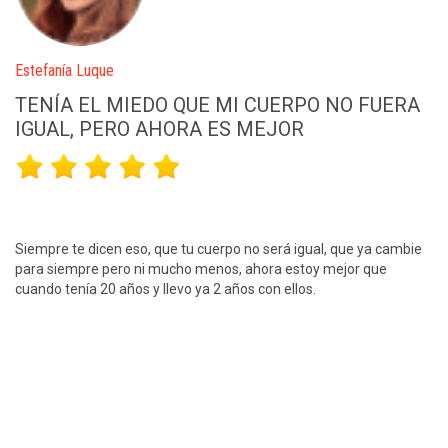
Micaela Alcántara
RA
NO QUERÍA PONER EN RIESGO MI SALUD
HACIÉNDOLO POR MI CUENTA
bie
Muchos entrenadores o coges entrenos que hay por ahí y no
saben los ejercicios que no puedes hacer hasta determinado
tiempo según cómo ha ido tu parto, tu caso personal, por eso
quería profesionales, menos mal que lo hice porque he
recuperado mi figura en sólo 5 meses y ahora ya voy a estar mejor
que nunca.