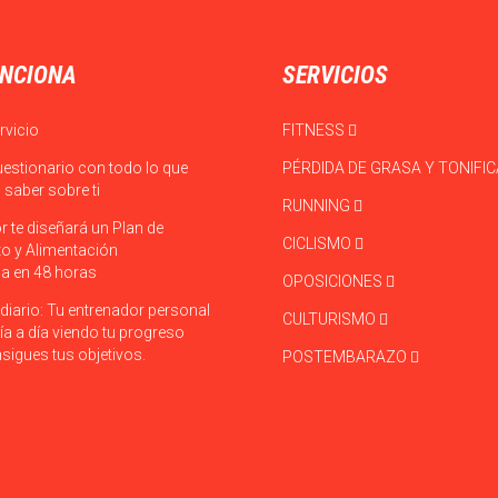
NCIONA
SERVICIOS
rvicio
FITNESS
uestionario con todo lo que
PÉRDIDA DE GRASA Y TONIFI
saber sobre ti
RUNNING
r te diseñará un Plan de
CICLISMO
o y Alimentación
a en 48 horas
OPOSICIONES
diario: Tu entrenador personal
CULTURISMO
ía a día viendo tu progreso
sigues tus objetivos.
POSTEMBARAZO