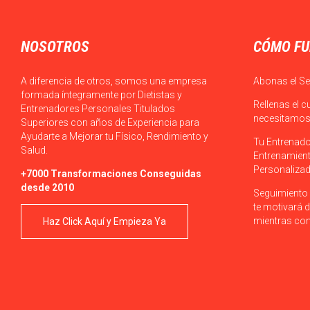
NOSOTROS
CÓMO FU
A diferencia de otros, somos una empresa
Abonas el Se
formada íntegramente por Dietistas y
Rellenas el c
Entrenadores Personales Titulados
necesitamos 
Superiores con años de Experiencia para
Ayudarte a Mejorar tu Físico, Rendimiento y
Tu Entrenado
Salud.
Entrenamient
Personalizad
+7000 Transformaciones Conseguidas
desde 2010
Seguimiento 
te motivará d
mientras con
Haz Click Aquí y Empieza Ya