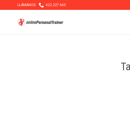

LLÁMANOS:
622 227 660
T