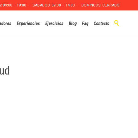
S: 09:00 – 19:00 · SÁBADOS: 09:00 – 14:00 · DOMINGOS: CERRADO
Skip

adores
Experiencias
Ejercicios
Blog
Faq
Contacto
to
content
lud