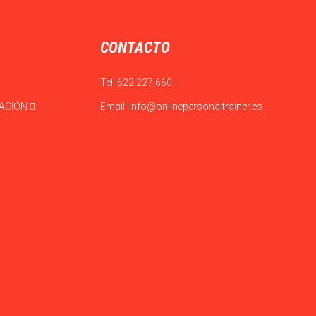
CONTACTO
Tel:
622 227 660
CACIÓN
Email:
info@onlinepersonaltrainer.es