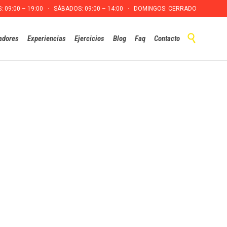
S: 09:00 – 19:00 · SÁBADOS: 09:00 – 14:00 · DOMINGOS: CERRADO
Skip

adores
Experiencias
Ejercicios
Blog
Faq
Contacto
to
content