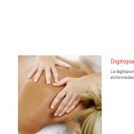
Digitopun
La digitopun
enfermedad c