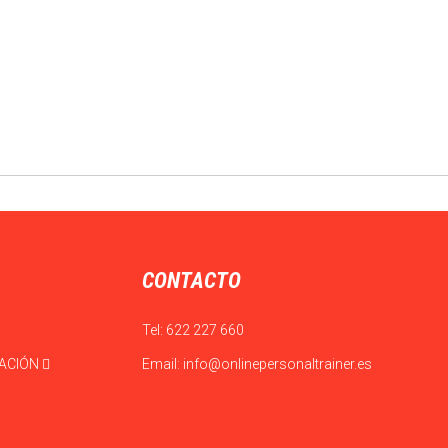
CONTACTO
Tel:
622 227 660
CACIÓN
Email:
info@onlinepersonaltrainer.es