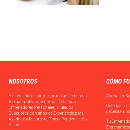
NOSOTROS
CÓMO FU
A diferencia de otros, somos una empresa
Abonas el Se
formada íntegramente por Dietistas y
Rellenas el c
Entrenadores Personales Titulados
necesitamos 
Superiores con años de Experiencia para
Ayudarte a Mejorar tu Físico, Rendimiento y
Tu Entrenado
Salud.
Entrenamient