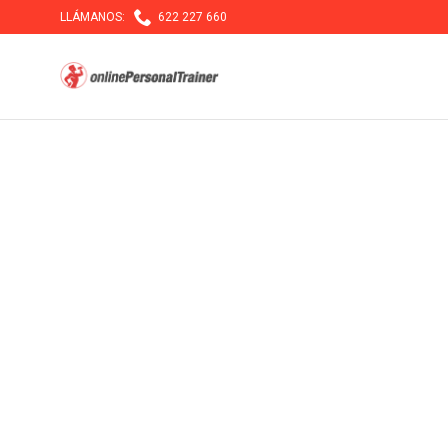

LLÁMANOS:
622 227 660