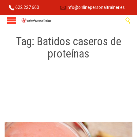
622 227 660
info@onlinepersonaltrainer.es

Tag:
Batidos caseros de
proteínas