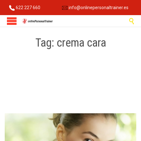
622 227 660
info@onlinepersonaltrainer.es

Tag:
crema cara