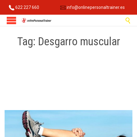
622 227 660
info@onlinepersonaltrainer.es

Tag:
Desgarro muscular