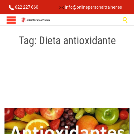
622 227 660
info@onlinepersonaltrainer.es

Tag:
Dieta antioxidante