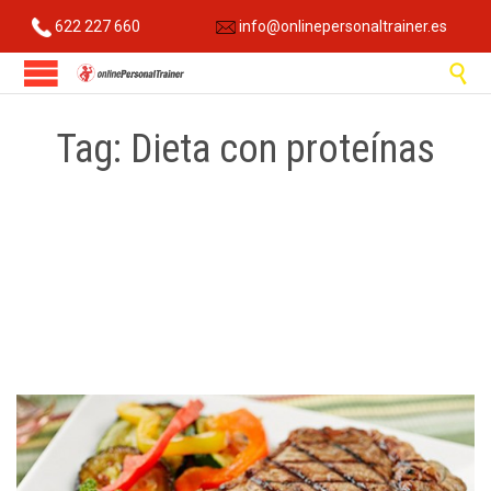
622 227 660
info@onlinepersonaltrainer.es

Tag:
Dieta con proteínas