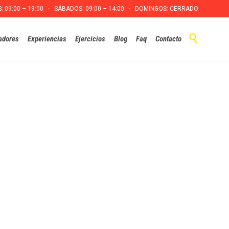
S: 09:00 – 19:00 · SÁBADOS: 09:00 – 14:00 · DOMINGOS: CERRADO
Skip

adores
Experiencias
Ejercicios
Blog
Faq
Contacto
to
content