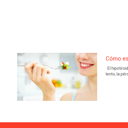
Cómo es 
El hipotiro
lento, la pé