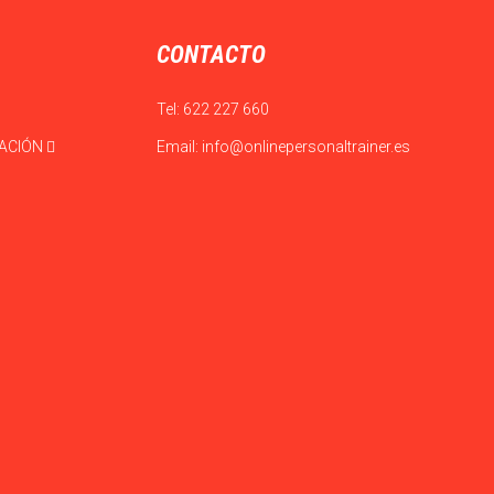
CONTACTO
Tel:
622 227 660
CACIÓN
Email:
info@onlinepersonaltrainer.es