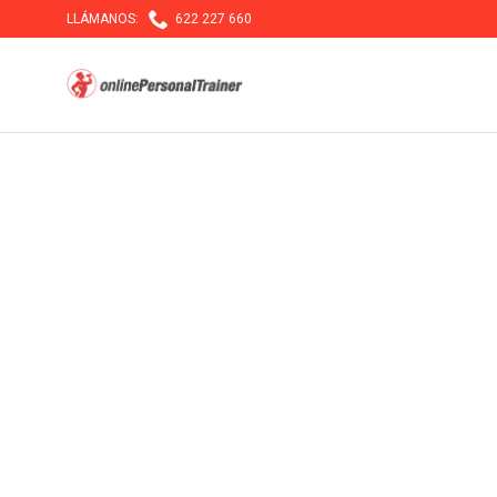

LLÁMANOS:
622 227 660