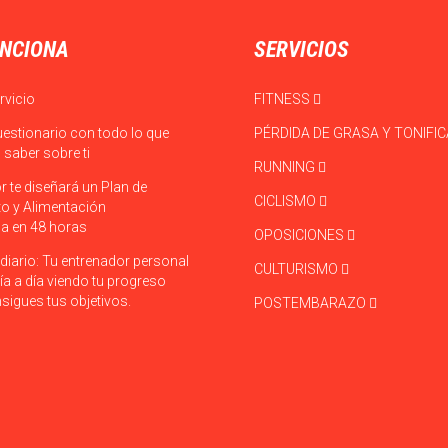
NCIONA
SERVICIOS
rvicio
FITNESS
uestionario con todo lo que
PÉRDIDA DE GRASA Y TONIFI
saber sobre ti
RUNNING
r te diseñará un Plan de
CICLISMO
o y Alimentación
a en 48 horas
OPOSICIONES
diario: Tu entrenador personal
CULTURISMO
ía a día viendo tu progreso
sigues tus objetivos.
POSTEMBARAZO