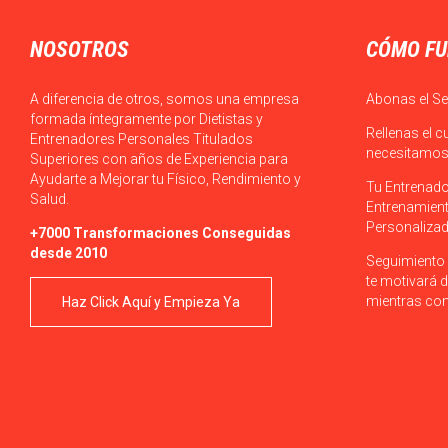
NOSOTROS
CÓMO FU
A diferencia de otros, somos una empresa
Abonas el Se
formada íntegramente por Dietistas y
Rellenas el c
Entrenadores Personales Titulados
necesitamos 
Superiores con años de Experiencia para
Ayudarte a Mejorar tu Físico, Rendimiento y
Tu Entrenado
Salud.
Entrenamient
Personalizad
+7000 Transformaciones Conseguidas
desde 2010
Seguimiento 
te motivará d
mientras con
Haz Click Aquí y Empieza Ya