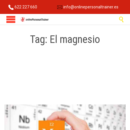
622 227 660
info@onlinepersonaltrainer.es

Tag:
El magnesio