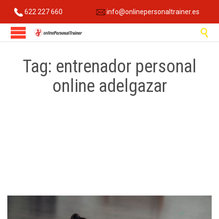
622 227 660
info@onlinepersonaltrainer.es

Tag:
entrenador personal
online adelgazar