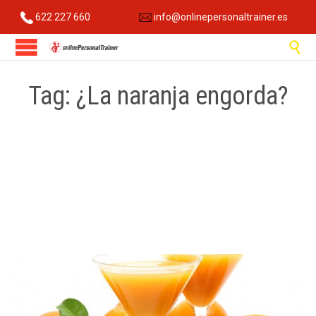
622 227 660
info@onlinepersonaltrainer.es

Tag:
¿La naranja engorda?