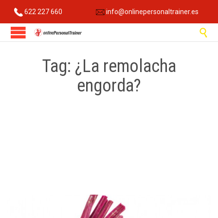
622 227 660
info@onlinepersonaltrainer.es

Tag:
¿La remolacha
engorda?