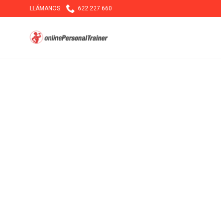

LLÁMANOS:
622 227 660