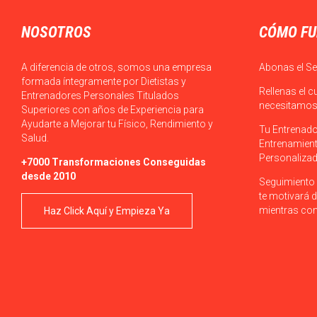
NOSOTROS
CÓMO FU
A diferencia de otros, somos una empresa
Abonas el Se
formada íntegramente por Dietistas y
Rellenas el c
Entrenadores Personales Titulados
necesitamos 
Superiores con años de Experiencia para
Ayudarte a Mejorar tu Físico, Rendimiento y
Tu Entrenado
Salud.
Entrenamient
Personalizad
+7000 Transformaciones Conseguidas
desde 2010
Seguimiento 
te motivará d
mientras con
Haz Click Aquí y Empieza Ya