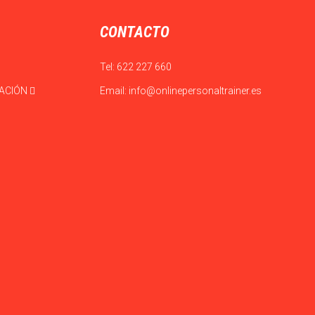
CONTACTO
Tel:
622 227 660
CACIÓN
Email:
info@onlinepersonaltrainer.es