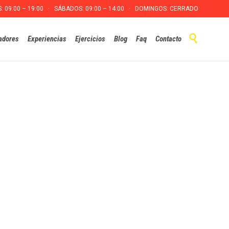
S: 09:00 – 19:00 · SÁBADOS: 09:00 – 14:00 · DOMINGOS: CERRADO
Skip

adores
Experiencias
Ejercicios
Blog
Faq
Contacto
to
content