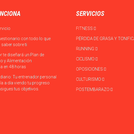
NCIONA
SERVICIOS
rvicio
FITNESS
uestionario con todo lo que
PÉRDIDA DE GRASA Y TONIFI
saber sobre ti
RUNNING
r te diseñará un Plan de
CICLISMO
o y Alimentación
a en 48 horas
OPOSICIONES
diario: Tu entrenador personal
CULTURISMO
ía a día viendo tu progreso
sigues tus objetivos.
POSTEMBARAZO