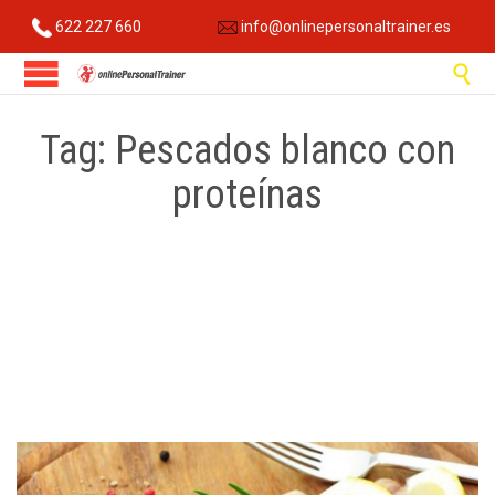
622 227 660
info@onlinepersonaltrainer.es

Tag:
Pescados blanco con
proteínas