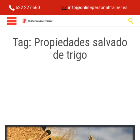
622 227 660
info@onlinepersonaltrainer.es

Tag:
Propiedades salvado
de trigo