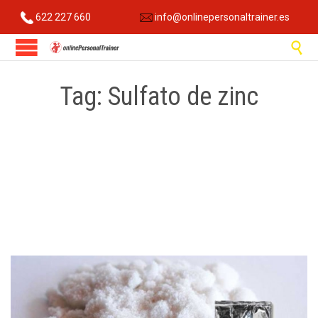
622 227 660
info@onlinepersonaltrainer.es

Tag:
Sulfato de zinc