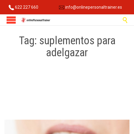
622 227 660
info@onlinepersonaltrainer.es

Tag:
suplementos para
adelgazar