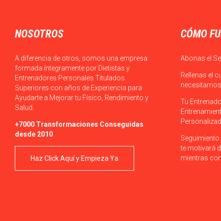
NOSOTROS
CÓMO FU
A diferencia de otros, somos una empresa
Abonas el Se
formada íntegramente por Dietistas y
Rellenas el c
Entrenadores Personales Titulados
necesitamos 
Superiores con años de Experiencia para
Ayudarte a Mejorar tu Físico, Rendimiento y
Tu Entrenado
Salud.
Entrenamient
Personalizad
+7000 Transformaciones Conseguidas
desde 2010
Seguimiento 
te motivará d
mientras con
Haz Click Aquí y Empieza Ya