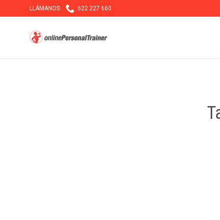

LLÁMANOS:
622 227 660
T