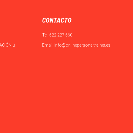
CONTACTO
Tel:
622 227 660
CACIÓN
Email:
info@onlinepersonaltrainer.es