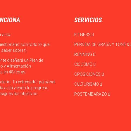
NCIONA
SERVICIOS
rvicio
FITNESS
uestionario con todo lo que
PÉRDIDA DE GRASA Y TONIFI
saber sobre ti
RUNNING
r te diseñará un Plan de
CICLISMO
o y Alimentación
a en 48 horas
OPOSICIONES
diario: Tu entrenador personal
CULTURISMO
ía a día viendo tu progreso
sigues tus objetivos.
POSTEMBARAZO