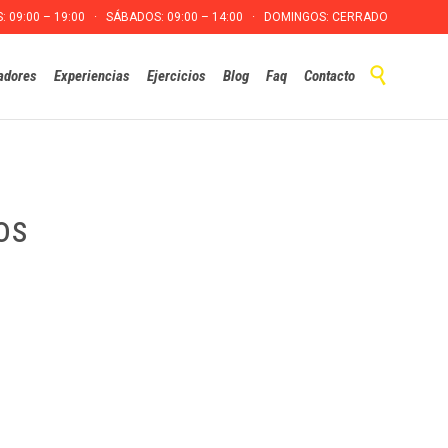
S: 09:00 – 19:00 · SÁBADOS: 09:00 – 14:00 · DOMINGOS: CERRADO
Skip

adores
Experiencias
Ejercicios
Blog
Faq
Contacto
to
content
os