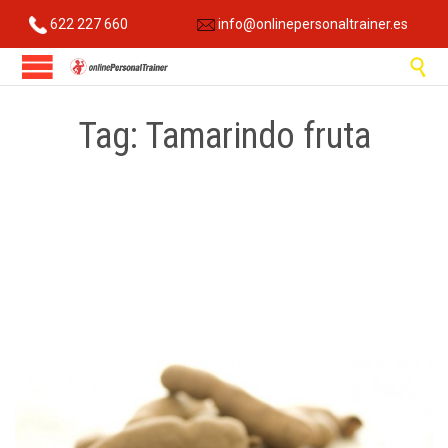
622 227 660
info@onlinepersonaltrainer.es

Tag:
Tamarindo fruta