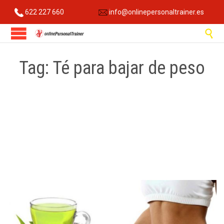
622 227 660
info@onlinepersonaltrainer.es

Tag:
Té para bajar de peso