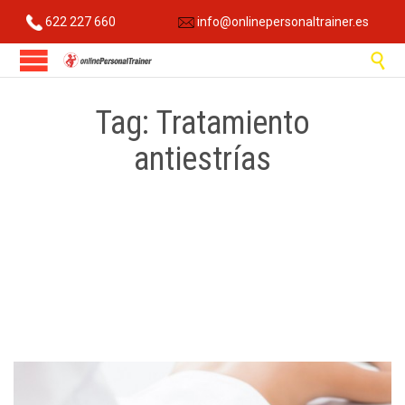
622 227 660
info@onlinepersonaltrainer.es

Tag:
Tratamiento
antiestrías