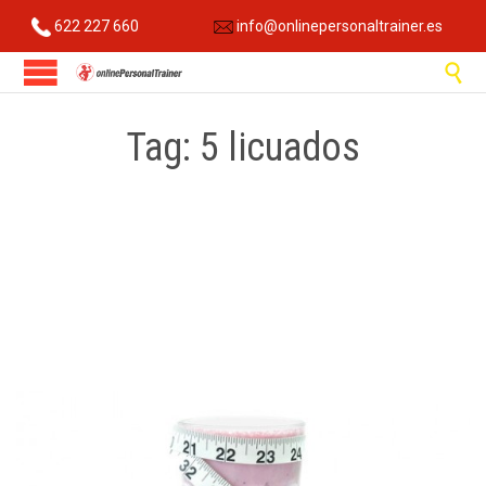
622 227 660
info@onlinepersonaltrainer.es

Tag:
5 licuados