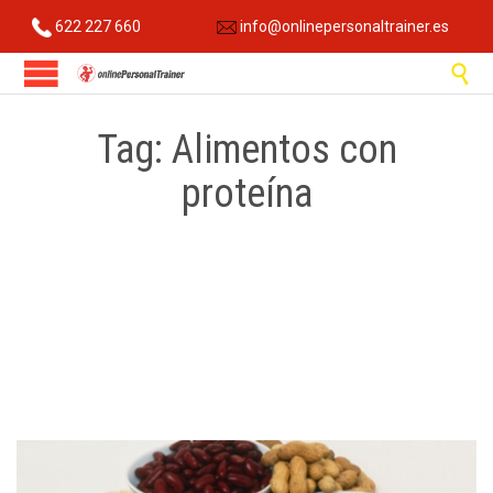
622 227 660
info@onlinepersonaltrainer.es

Tag:
Alimentos con
proteína