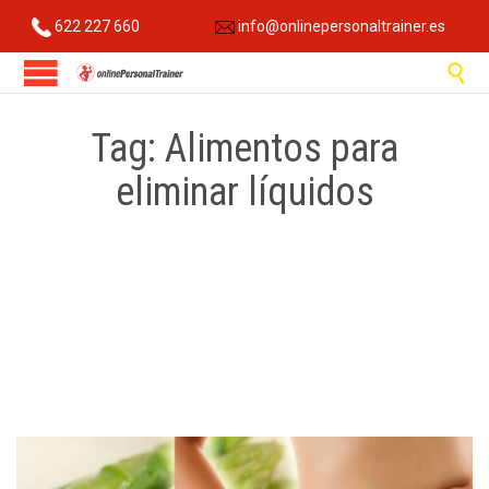
622 227 660
info@onlinepersonaltrainer.es

Tag:
Alimentos para
eliminar líquidos