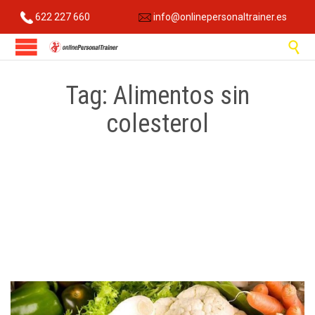
622 227 660
info@onlinepersonaltrainer.es

Tag:
Alimentos sin
colesterol