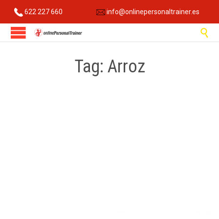
622 227 660
info@onlinepersonaltrainer.es

Tag:
Arroz