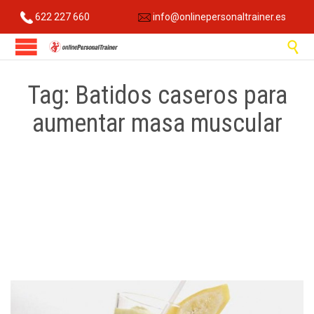
622 227 660
info@onlinepersonaltrainer.es

Tag:
Batidos caseros para
aumentar masa muscular