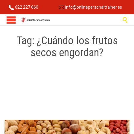
622 227 660
info@onlinepersonaltrainer.es

Tag:
¿Cuándo los frutos
secos engordan?