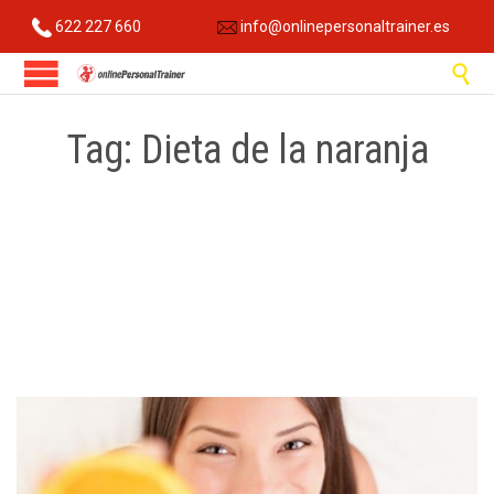
622 227 660
info@onlinepersonaltrainer.es

Tag:
Dieta de la naranja