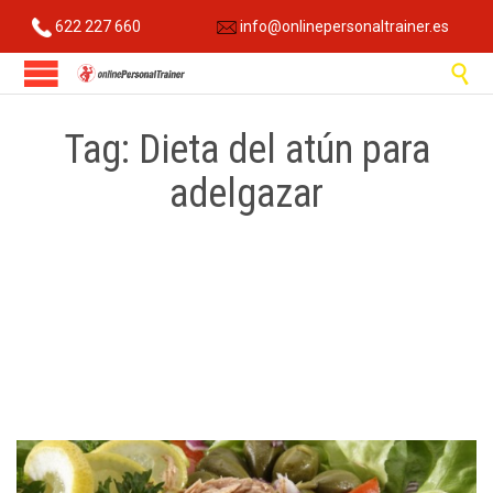
622 227 660
info@onlinepersonaltrainer.es

Tag:
Dieta del atún para
adelgazar