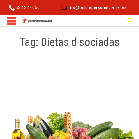
622 227 660
info@onlinepersonaltrainer.es

Tag:
Dietas disociadas