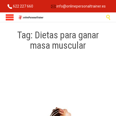
622 227 660
info@onlinepersonaltrainer.es

Tag:
Dietas para ganar
masa muscular