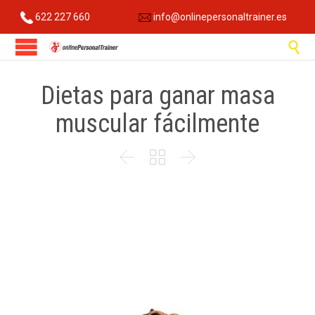
622 227 660
info@onlinepersonaltrainer.es

Dietas para ganar masa
muscular fácilmente


