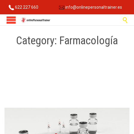
622 227 660
info@onlinepersonaltrainer.es

Category:
Farmacología