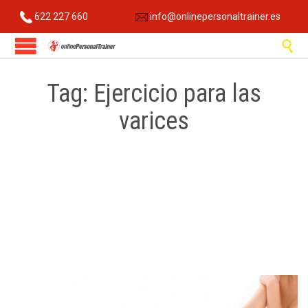
622 227 660
info@onlinepersonaltrainer.es

Tag:
Ejercicio para las
varices