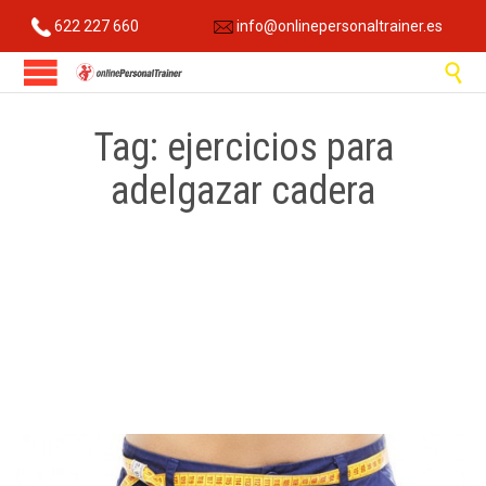
622 227 660
info@onlinepersonaltrainer.es

Tag:
ejercicios para
adelgazar cadera