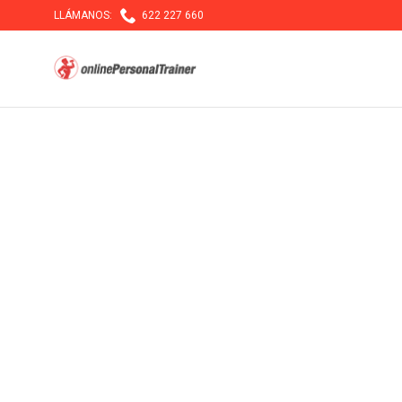

LLÁMANOS:
622 227 660