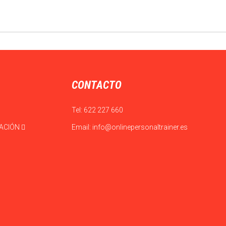
CONTACTO
Tel:
622 227 660
CACIÓN
Email:
info@onlinepersonaltrainer.es