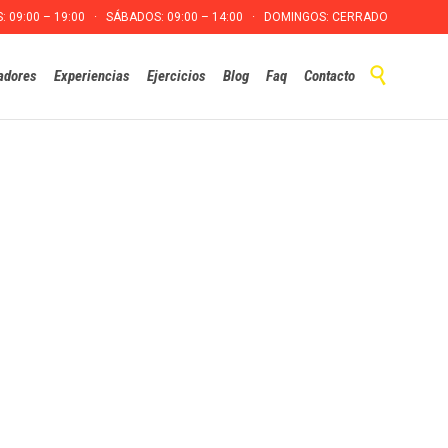
S: 09:00 – 19:00 · SÁBADOS: 09:00 – 14:00 · DOMINGOS: CERRADO
Skip

adores
Experiencias
Ejercicios
Blog
Faq
Contacto
to
content