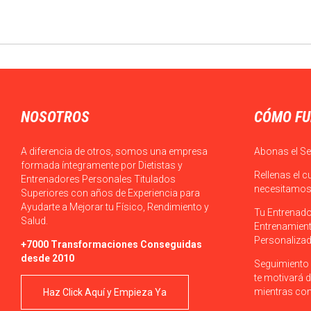
NOSOTROS
CÓMO FU
A diferencia de otros, somos una empresa
Abonas el Se
formada íntegramente por Dietistas y
Rellenas el c
Entrenadores Personales Titulados
necesitamos 
Superiores con años de Experiencia para
Ayudarte a Mejorar tu Físico, Rendimiento y
Tu Entrenado
Salud.
Entrenamient
Personalizad
+7000 Transformaciones Conseguidas
desde 2010
Seguimiento 
te motivará d
mientras con
Haz Click Aquí y Empieza Ya