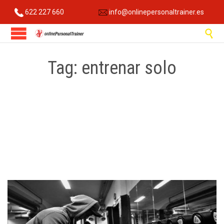
622 227 660
info@onlinepersonaltrainer.es

Tag:
entrenar solo