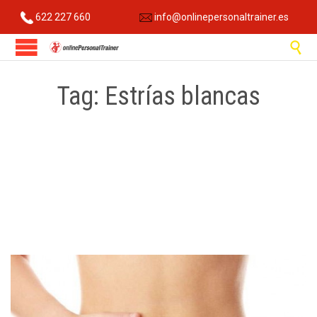
622 227 660
info@onlinepersonaltrainer.es

Tag:
Estrías blancas