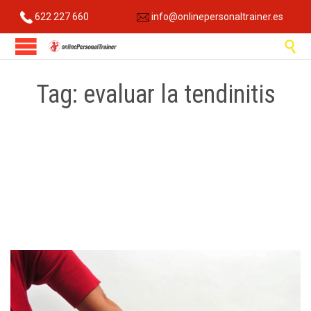
622 227 660
info@onlinepersonaltrainer.es

Tag:
evaluar la tendinitis