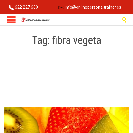
622 227 660
info@onlinepersonaltrainer.es

Tag:
fibra vegeta