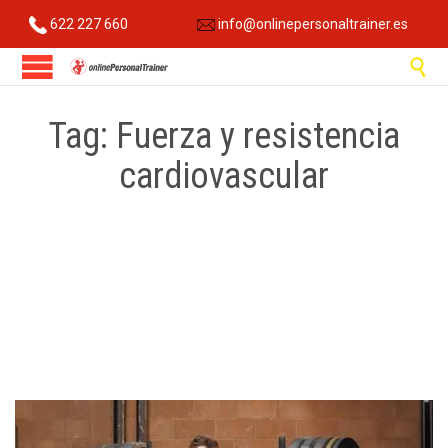
622 227 660
info@onlinepersonaltrainer.es

Tag:
Fuerza y resistencia
cardiovascular