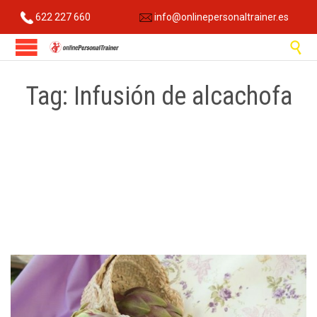
622 227 660
info@onlinepersonaltrainer.es

Tag:
Infusión de alcachofa