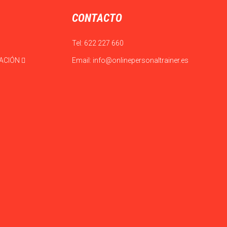
CONTACTO
Tel:
622 227 660
CACIÓN
Email:
info@onlinepersonaltrainer.es