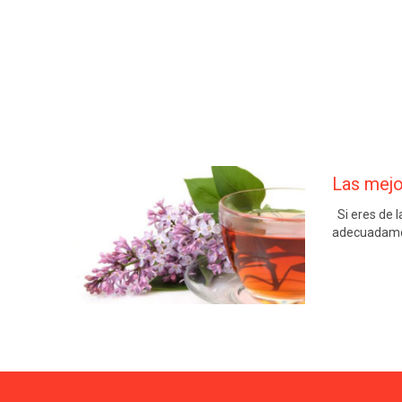
Las mejo
Si eres de l
adecuadamen