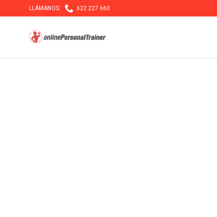

LLÁMANOS:
622 227 660