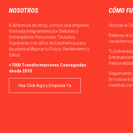
NOSOTROS
CÓMO FU
A diferencia de otros, somos una empresa
Abonas el Se
formada íntegramente por Dietistas y
Rellenas el c
Entrenadores Personales Titulados
necesitamos 
Superiores con años de Experiencia para
Ayudarte a Mejorar tu Físico, Rendimiento y
Tu Entrenado
Salud.
Entrenamient
Personalizad
+7000 Transformaciones Conseguidas
desde 2010
Seguimiento 
te motivará d
mientras con
Haz Click Aquí y Empieza Ya