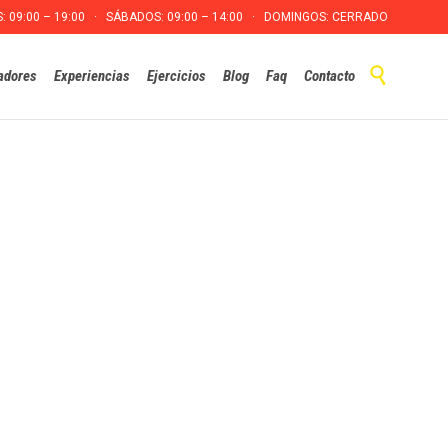
S: 09:00 – 19:00 · SÁBADOS: 09:00 – 14:00 · DOMINGOS: CERRADO
Skip

adores
Experiencias
Ejercicios
Blog
Faq
Contacto
to
content