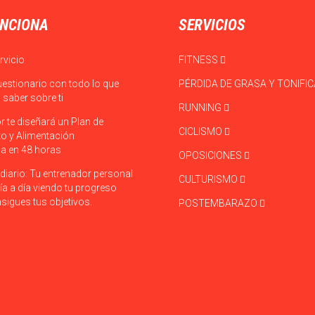
NCIONA
SERVICIOS
rvicio
FITNESS
uestionario con todo lo que
PÉRDIDA DE GRASA Y TONIFI
saber sobre ti
RUNNING
r te diseñará un Plan de
CICLISMO
o y Alimentación
a en 48 horas
OPOSICIONES
diario: Tu entrenador personal
CULTURISMO
ía a día viendo tu progreso
sigues tus objetivos.
POSTEMBARAZO