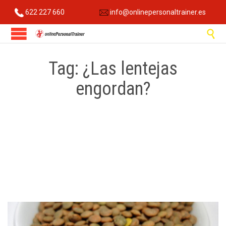
622 227 660
info@onlinepersonaltrainer.es

Tag:
¿Las lentejas
engordan?