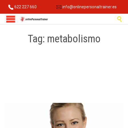
622 227 660
info@onlinepersonaltrainer.es

Tag:
metabolismo