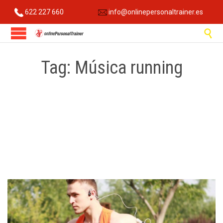
622 227 660
info@onlinepersonaltrainer.es

Tag:
Música running