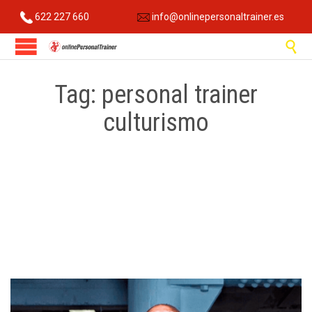
622 227 660
info@onlinepersonaltrainer.es

Tag:
personal trainer
culturismo